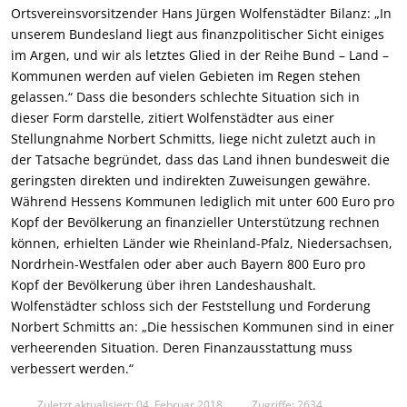
Ortsvereinsvorsitzender Hans Jürgen Wolfenstädter Bilanz: „In
unserem Bundesland liegt aus finanzpolitischer Sicht einiges
im Argen, und wir als letztes Glied in der Reihe Bund – Land –
Kommunen werden auf vielen Gebieten im Regen stehen
gelassen.“ Dass die besonders schlechte Situation sich in
dieser Form darstelle, zitiert Wolfenstädter aus einer
Stellungnahme Norbert Schmitts, liege nicht zuletzt auch in
der Tatsache begründet, dass das Land ihnen bundesweit die
geringsten direkten und indirekten Zuweisungen gewähre.
Während Hessens Kommunen lediglich mit unter 600 Euro pro
Kopf der Bevölkerung an finanzieller Unterstützung rechnen
können, erhielten Länder wie Rheinland-Pfalz, Niedersachsen,
Nordrhein-Westfalen oder aber auch Bayern 800 Euro pro
Kopf der Bevölkerung über ihren Landeshaushalt.
Wolfenstädter schloss sich der Feststellung und Forderung
Norbert Schmitts an: „Die hessischen Kommunen sind in einer
verheerenden Situation. Deren Finanzausstattung muss
verbessert werden.“
Zuletzt aktualisiert: 04. Februar 2018
Zugriffe: 2634