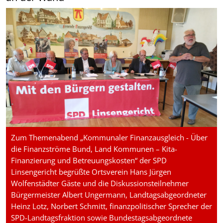
Zum Themenabend „Kommunaler Finanzausgleich - Über
die Finanzströme Bund, Land Kommunen – Kita-
Finanzierung und Betreuungskosten“ der SPD
Linsengericht begrüßte Ortsverein Hans Jürgen
Wolfenstädter Gäste und die Diskussionsteilnehmer
Bürgermeister Albert Ungermann, Landtagsabgeordneter
Heinz Lotz, Norbert Schmitt, finanzpolitischer Sprecher der
SPD-Landtagsfraktion sowie Bundestagsabgeordnete