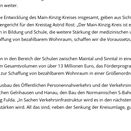
rn weiter.
 Entwicklung des Main-Kinzig-Kreises insgesamt, geben aus Sicht
ngericht für den Kreistag Astrid Rost: „Der Main-Kinzig-Kreis ist ei
en in Bildung und Schule, die weitere Stärkung der medizinischen
chaffung von bezahlbarem Wohnraum, schaffen wir die Voraussetz
n in den Bereich der Schulen zwischen Maintal und Sinntal in e
m Gesamtvolumen von über 13 Millionen Euro, das Förderprogra
zur Schaffung von bezahlbarem Wohnraum in einer Größenordnu
sbau des Öffentlichen Personennahverkehrs und der Verkehrsinfr
ischen Gelnhausen und Hanau, den Bau den Normainischen S-Bahn
 Fulda. „In Sachen Verkehrsinfrastruktur wird es in den nächst
tärken wird. All das sind, neben der Senkung der Kreisumlage, g