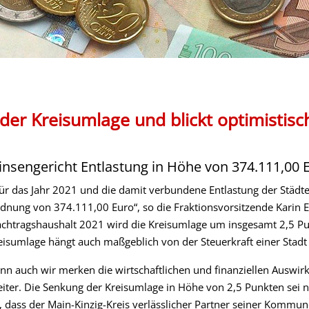
er Kreisumlage und blickt optimistisc
insengericht Entlastung in Höhe von 374.111,00 E
ür das Jahr 2021 und die damit verbundene Entlastung der Städt
rdnung von 374.111,00 Euro“, so die Fraktionsvorsitzende Karin 
achtragshaushalt 2021 wird die Kreisumlage um insgesamt 2,5 P
reisumlage hängt auch maßgeblich von der Steuerkraft einer Sta
enn auch wir merken die wirtschaftlichen und finanziellen Ausw
ter. Die Senkung der Kreisumlage in Höhe von 2,5 Punkten sei na
 dass der Main-Kinzig-Kreis verlässlicher Partner seiner Kommun