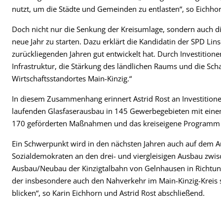
nutzt, um die Städte und Gemeinden zu entlasten“, so Eichho
Doch nicht nur die Senkung der Kreisumlage, sondern auch die
neue Jahr zu starten. Dazu erklärt die Kandidatin der SPD Linse
zurückliegenden Jahren gut entwickelt hat. Durch Investition
Infrastruktur, die Stärkung des ländlichen Raums und die S
Wirtschaftsstandortes Main-Kinzig.“
In diesem Zusammenhang erinnert Astrid Rost an Investitione
laufenden Glasfaserausbau in 145 Gewerbegebieten mit eine
170 geförderten Maßnahmen und das kreiseigene Programm 
Ein Schwerpunkt wird in den nächsten Jahren auch auf dem Au
Sozialdemokraten an den drei- und viergleisigen Ausbau zw
Ausbau/Neubau der Kinzigtalbahn von Gelnhausen in Richtung
der insbesondere auch den Nahverkehr im Main-Kinzig-Kreis s
blicken“, so Karin Eichhorn und Astrid Rost abschließend.